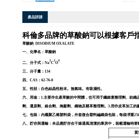
產品詳請
科倫多品牌的草酸鈉可以根據客戶
草酸鈉
DISODIUM OXALATE
一、化學名：
草酸鈉
2
2
4
二、分子式：
Na
C
O
三、分子量：
134
四、
CAS
：
62-76-0
五、性狀：
白色結晶性粉末。無氣味。有吸濕性。
六、用途：
1.主要作生產草酸的中間體，也可用于纖維素整理劑、紡織
劑、還原劑、絡合劑、掩蔽劑、織物及鞣革整理劑。3.用作皮革加工的
七、包裝：
內襯聚乙烯塑料袋，外套復合塑料編織袋包裝，每袋凈重25k
八、貯存與運輸：
本品應貯存在干燥通風清潔的庫房中，裝載運輸時要
質