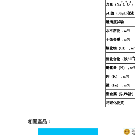
2
2
4
含量（
Na
C
O
）
pH
值（
30g/L
溶液
澄清度試驗
水不溶物，
w/%
干燥失重，
w/%
氯化物（
Cl
），
w
4
硫化合物
（以
SO
總氮量（
N
），
w/
鉀（
K
），
w/%
鐵（
Fe
），
w/%
重金屬（以
Pb
計
易碳化物質
相關產品：