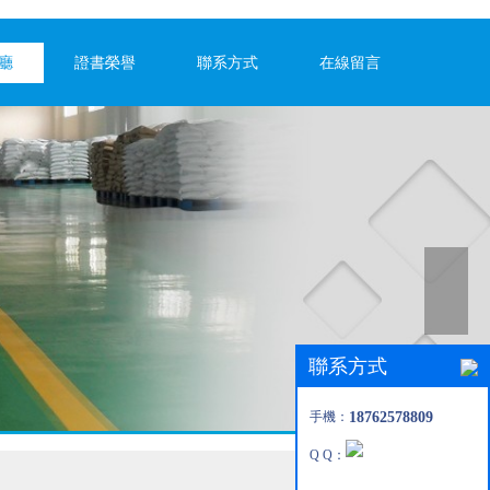
廳
證書榮譽
聯系方式
在線留言
聯系方式
手機：
18762578809
Q Q：