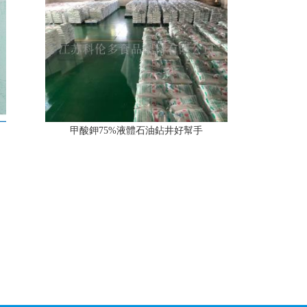
甲酸鉀75%液體石油鉆井好幫手