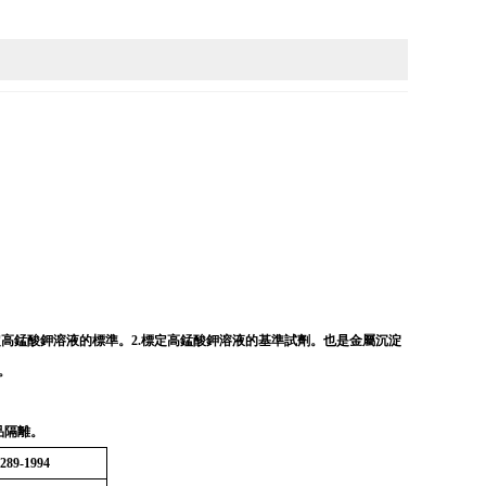
高錳酸鉀溶液的標準。2.標定高錳酸鉀溶液的基準試劑。也是金屬沉淀
。
品隔離。
289-1994