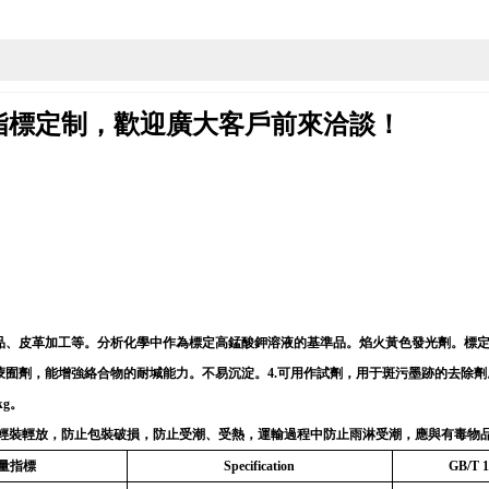
指標定制，歡迎廣大客戶前來洽談！
品、皮革加工等。分析化學中作為標定高錳酸鉀溶液的基準品。焰火黃色發光劑。標定
蒙囿劑，能增強絡合物的耐堿能力。不易沉淀。4.可用作試劑，用于斑污墨跡的去除劑
g。
輕裝輕放，防止包裝破損，防止受潮、受熱，運輸過程中防止雨淋受潮，應與有毒物
量指標
Specification
GB/T 1