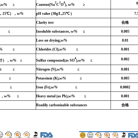
2
2
4
9
,
w/%
≥
Content
(
Na
C
O
),
w/%
≥
，
25
℃
），
w/%
pH value (30g/L,25
℃
)
7.
Cl
arity test
合格
≤
Insoluble substances,
w/%
≤
0.005
Loss on drying,
w/%
0.01
/%
≤
Chlorides (Cl),
w/%
≤
0.001
4
0.002
計）
，
w/%
≤
Sulfur compound(as SO
),
w/%
≤
%
≤
Nitrogen (N),
w/%
≤
0.001
≤
Potassium (K),
w/%
≤
0.005
≤
Iron (Fe),
w/%
≤
0.0002
），
w/%
≤
Heavy metal (as Pb),
w/%
≤
0.001
Readily carbonizable substances
合格