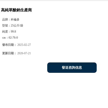
高純草酸鈉生產商
品牌：
科倫多
型號：
25公斤/袋
純度：
99.8
cas：
62-76-0
發布日期：
2025-02-27
更新日期：
2026-07-21
發送咨詢信息