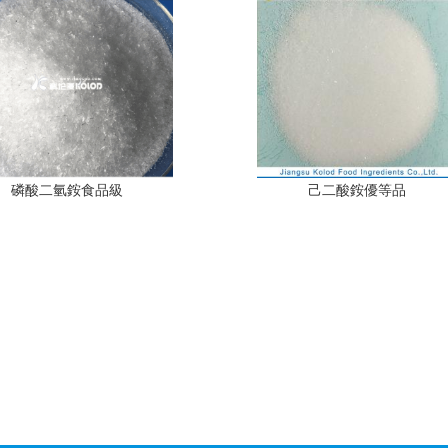
磷酸二氫銨食品級
己二酸銨優等品